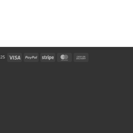
Visa
PayPal
Stripe
MasterCard
Cash
 25
On
Delivery