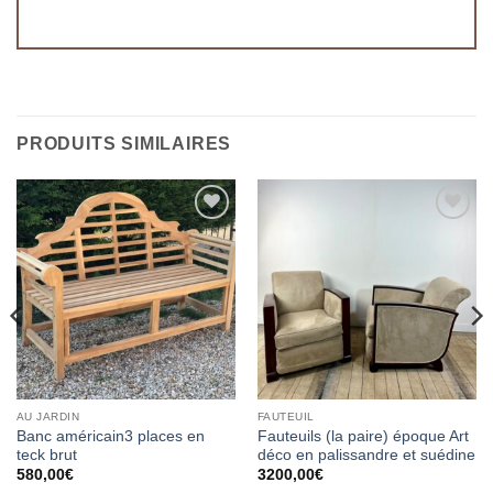
PRODUITS SIMILAIRES
Ajouter
Ajouter
à la
à la
wishlist
wishlist
AU JARDIN
FAUTEUIL
Banc américain3 places en
Fauteuils (la paire) époque Art
teck brut
déco en palissandre et suédine
580,00
€
3200,00
€