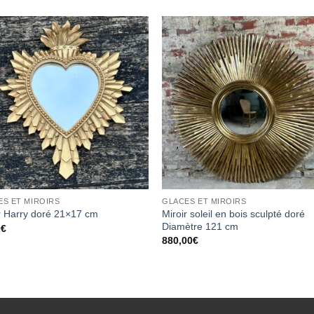
Ajouter
Ajou
à la
à l
wishlist
wishl
ES ET MIROIRS
GLACES ET MIROIRS
Miroir soleil en bois sculpté doré
r Harry doré 21×17 cm
Diamètre 121 cm
0
€
880,00
€