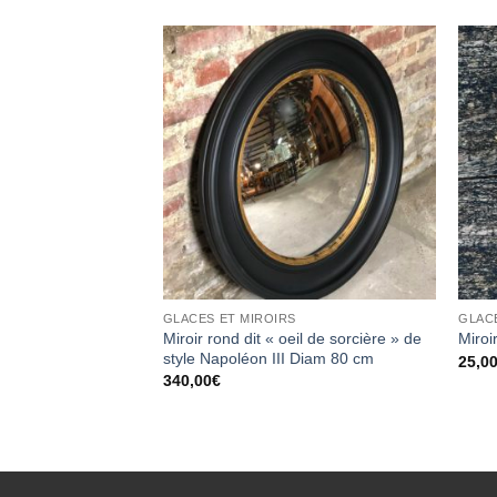
Ajouter
Ajouter
à la
à la
wishlist
wishlist
GLACES ET MIROIRS
GLAC
angle en bois doré
Miroir rond dit « oeil de sorcière » de
Miroi
style Napoléon III Diam 80 cm
25,0
340,00
€