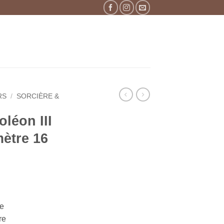
RS
/
SORCIÈRE &
oléon III
mètre 16
re
re