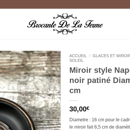
ACCUEIL
/
GLACES ET MIROI
SOLEIL
Miroir style Nap
Ajouter
à la
noir patiné Dia
wishlist
cm
30,00
€
Diametre : 16 cm pour le cad
le miroir fait 6,5 cm de diamèt