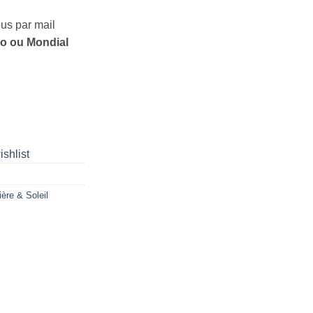
us par mail
mo ou Mondial
ishlist
ière & Soleil