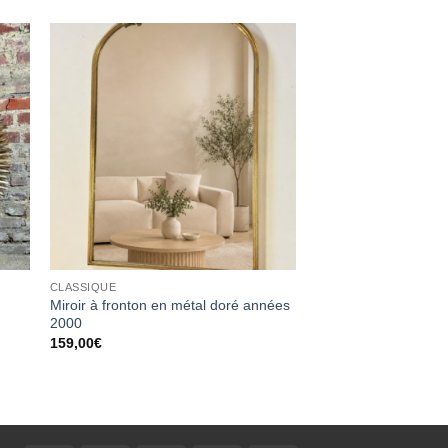
ter
Ajouter
a
à la
ist
wishlist
CLASSIQUE
Miroir à fronton en métal doré années
2000
159,00
€