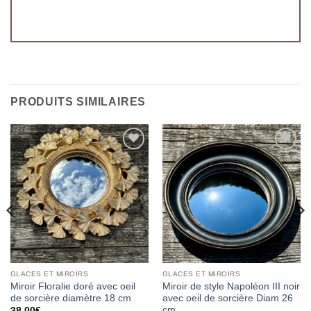
PRODUITS SIMILAIRES
Ajouter
Ajouter
à la
à la
wishlist
wishlist
GLACES ET MIROIRS
GLACES ET MIROIRS
Miroir Floralie doré avec oeil
Miroir de style Napoléon III noir
de sorcière diamètre 18 cm
avec oeil de sorcière Diam 26
cm
38,00
€