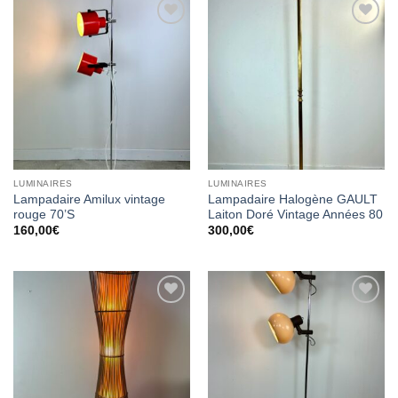
Ajouter
Ajouter
à la
à la
wishlist
wishlist
LUMINAIRES
LUMINAIRES
Lampadaire Amilux vintage
Lampadaire Halogène GAULT
rouge 70’S
Laiton Doré Vintage Années 80
160,00
€
300,00
€
Ajouter
Ajouter
à la
à la
wishlist
wishlist