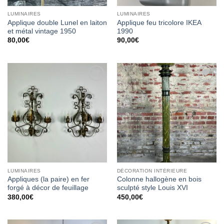
LUMINAIRES
LUMINAIRES
Applique double Lunel en laiton
Applique feu tricolore IKEA
et métal vintage 1950
1990
80,00
€
90,00
€
Ajouter
Ajouter
à la
à la
wishlist
wishlist
LUMINAIRES
DÉCORATION INTÉRIEURE
Appliques (la paire) en fer
Colonne hallogène en bois
forgé à décor de feuillage
sculpté style Louis XVI
380,00
€
450,00
€