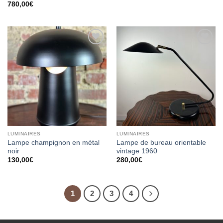
780,00
€
Ajouter
Ajouter
à la
à la
wishlist
wishlist
LUMINAIRES
LUMINAIRES
Lampe champignon en métal
Lampe de bureau orientable
noir
vintage 1960
130,00
€
280,00
€
1
2
3
4