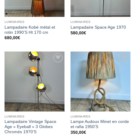
LUMINAIRES
LUMINAIRES
Lampadaire Kobé métal et
Lampadaire Space Age 1970
rotin 1990’S Ht 170 cm
580,00
€
680,00
€
Ajouter
Ajouter
à la
à la
wishlist
wishlist
LUMINAIRES
LUMINAIRES
Lampadaire Vintage Space
Lampe Audoux Minet en corde
Age « Eyeball » 3 Globes
et rafia 1950’S
Chromés 1970’S
350,00
€