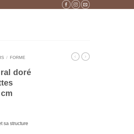
RS
/
FORME
ral doré
ttes
8 cm
et sa structure