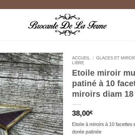
ACCUEIL
/
GLACES ET MIROI
LIBRE
Etoile miroir mu
Ajouter
à la
patiné à 10 face
wishlist
miroirs diam 1
38,00
€
Etoile à miroirs à 10 facettes 
dorée patinée