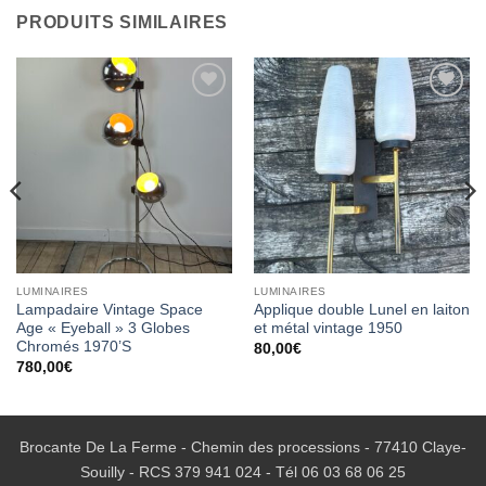
PRODUITS SIMILAIRES
Ajouter
Ajouter
à la
à la
wishlist
wishlist
LUMINAIRES
LUMINAIRES
Lampadaire Vintage Space
Applique double Lunel en laiton
Age « Eyeball » 3 Globes
et métal vintage 1950
Chromés 1970’S
80,00
€
780,00
€
Brocante De La Ferme - Chemin des processions - 77410 Claye-
Souilly - RCS 379 941 024 - Tél
06 03 68 06 25