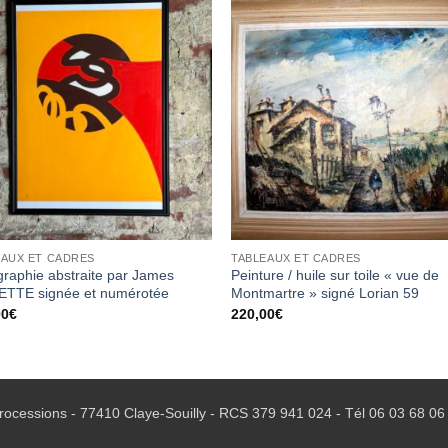
Ajouter
Ajou
à la
à l
wishlist
wishl
EAUX ET CADRES
TABLEAUX ET CADRES
graphie abstraite par James
Peinture / huile sur toile « vue de
ETTE signée et numérotée
Montmartre » signé Lorian 59
00
€
220,00
€
ocessions - 77410 Claye-Souilly - RCS 379 941 024 - Tél
06 03 68 06