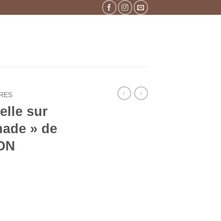
RES
elle sur
nade » de
ON