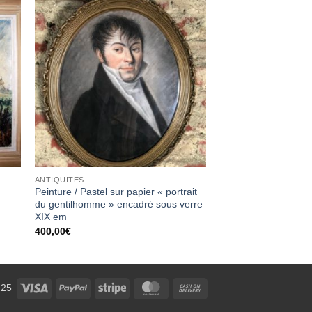
ter
Ajouter
a
à la
ist
wishlist
ANTIQUITÉS
Peinture / Pastel sur papier « portrait
du gentilhomme » encadré sous verre
XIX em
400,00
€
Visa
PayPal
Stripe
MasterCard
Cash
 25
On