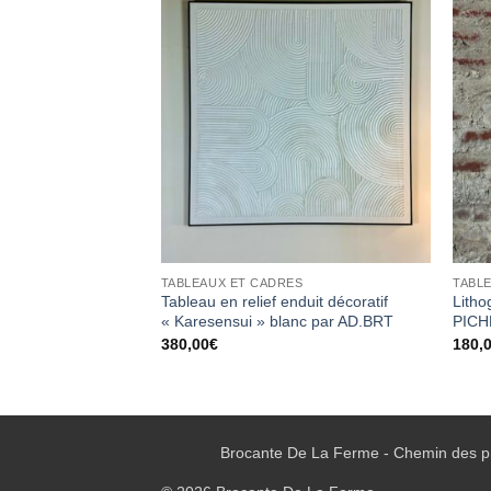
Ajouter
Ajouter
à la
à la
wishlist
wishlist
ES
TABLEAUX ET CADRES
TABL
encadrée « La
Tableau en relief enduit décoratif
Litho
« Karesensui » blanc par AD.BRT
PICH
380,00
€
180,
Brocante De La Ferme - Chemin des pr