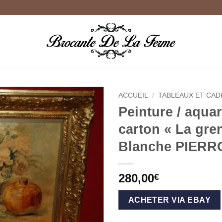
ACCUEIL
/
TABLEAUX ET CAD
Peinture / aquar
Ajouter
carton « La gre
à la
wishlist
Blanche PIERR
280,00
€
ACHETER VIA EBAY