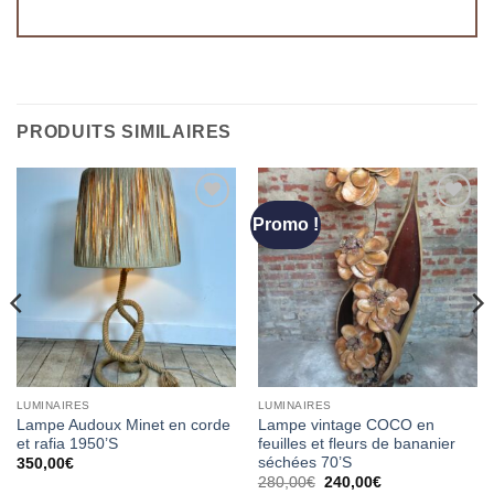
PRODUITS SIMILAIRES
Promo !
Ajouter
Ajouter
à la
à la
wishlist
wishlist
LUMINAIRES
LUMINAIRES
Lampe Audoux Minet en corde
Lampe vintage COCO en
et rafia 1950’S
feuilles et fleurs de bananier
séchées 70’S
350,00
€
Le
Le
280,00
€
240,00
€