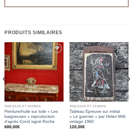
PRODUITS SIMILAIRES
Ajouter
Ajouter
à la
à la
wishlist
wishlist
TABLEAUX ET CADRES
TABLEAUX ET CADRES
Peinture/huile sur toile « Les
Tableau Epreuve sur métal
baigneuses » reproduction
« Le guerrier » par Helen MAI
d’après Corot signé Roche
vintage 1960
680,00
€
120,00
€