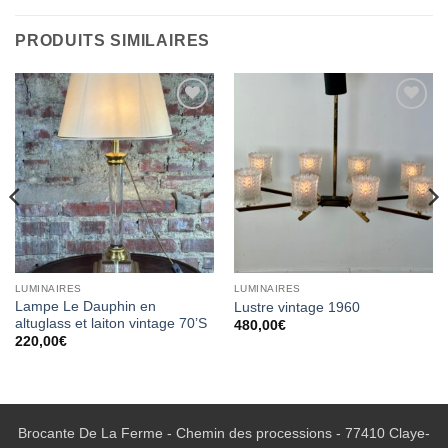
PRODUITS SIMILAIRES
Ajouter
Ajouter
à la
à la
wishlist
wishlist
LUMINAIRES
LUMINAIRES
Lampe Le Dauphin en
Lustre vintage 1960
altuglass et laiton vintage 70’S
480,00
€
220,00
€
Brocante De La Ferme - Chemin des processions - 77410 Claye-