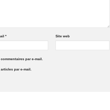
ail
*
Site web
 commentaires par e-mail.
rticles par e-mail.